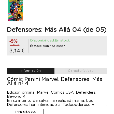
Defensores: Más Allá 04 (de 05)
-5%
Disponibilidad:En stock
3,30 €
¿Qué significa esto?
3,14 €
Información
Características
Cómic Panini Marvel. Defensores: Más
Allá nº 4
Edición original Marvel Comics USA: Defenders:
Beyond 4
En su intento de salvar la realidad misma, Los
Defensores han intimidado al Todopoderoso y
sobrevivido a las llamas abrasadoras del Fénix, pero
ahora Loki y compañía deben enfrentarse a su
LEER MÁS >>>