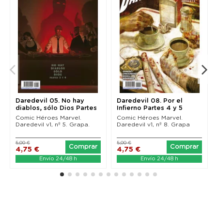
Daredevil 05. No hay
Daredevil 08. Por el
diablos, sólo Dios Partes
Infierno Partes 4 y 5
3 y 4
Comic Héroes Marvel.
Comic Héroes Marvel.
Daredevil v1, nº 5. Grapa.
Daredevil v1, nº 8. Grapa
5,00 €
5,00 €
Comprar
Comprar
4,75 €
4,75 €
Envío 24/48 h
Envío 24/48 h