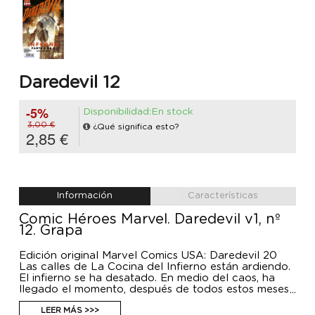
Daredevil 12
-5%
Disponibilidad:En stock
3,00 €
¿Qué significa esto?
2,85 €
Información
Características
Comic Héroes Marvel. Daredevil v1, nº
12. Grapa
Edición original Marvel Comics USA: Daredevil 20
Las calles de La Cocina del Infierno están ardiendo.
El infierno se ha desatado. En medio del caos, ha
llegado el momento, después de todos estos meses
de tribulación, de que Matt Murdock descubra el
verdadero significado de lo que es ser Daredevil.
LEER MÁS >>>