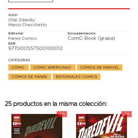
Autor
Chip Zdarsky
Marco Checchetto
Editorial
Encuadernacion
ComiC-Book (grapa)
Panini Comics
EAN
977000557500100012
CATEGORIAS
CÓMIC
CÓMIC AMERICANO
CÓMICS DE MARVEL
CÓMICS DE PANINI
EDITORIALES COMICS
25 productos en la misma colección:
-5%
-5%