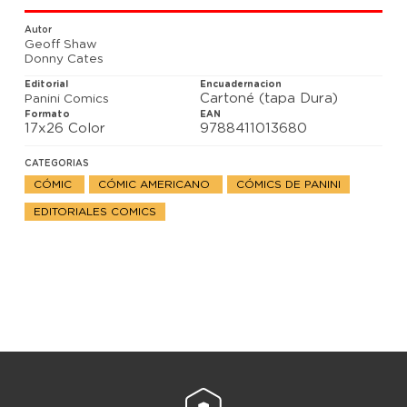
aventura que romperá tu realidad!
Autor
Geoff Shaw
Donny Cates
Editorial
Encuadernacion
Cartoné (tapa Dura)
Panini Comics
Formato
EAN
17x26 Color
9788411013680
CATEGORIAS
CÓMIC
CÓMIC AMERICANO
CÓMICS DE PANINI
EDITORIALES COMICS