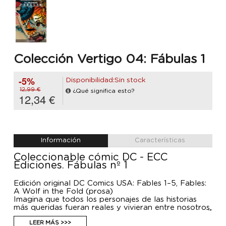
Colección Vertigo 04: Fábulas 1
-5%
Disponibilidad:Sin stock
12,99 €
¿Qué significa esto?
12,34 €
Información
Características
Coleccionable cómic DC - ECC
Ediciones. Fábulas nº 1
Edición original DC Comics USA: Fables 1–5, Fables:
A Wolf in the Fold (prosa)
Imagina que todos los personajes de las historias
más queridas fueran reales y vivieran entre nosotros,
con sus poderes intactos. ¿Cómo sobrellevarían la
vida en nuestra realidad mundana y sin magia? La
LEER MÁS >>>