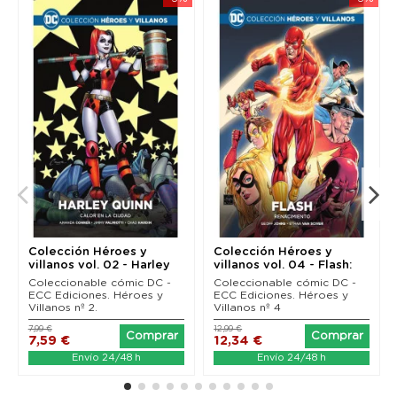
Colección Héroes y
Colección Héroes y
villanos vol. 02 - Harley
villanos vol. 04 - Flash:
Quinn: Calor en...
Renacimiento
Coleccionable cómic DC -
Coleccionable cómic DC -
ECC Ediciones. Héroes y
ECC Ediciones. Héroes y
Villanos nº 2.
Villanos nº 4
7,99 €
12,99 €
Comprar
Comprar
7,59 €
12,34 €
Envío 24/48 h
Envío 24/48 h