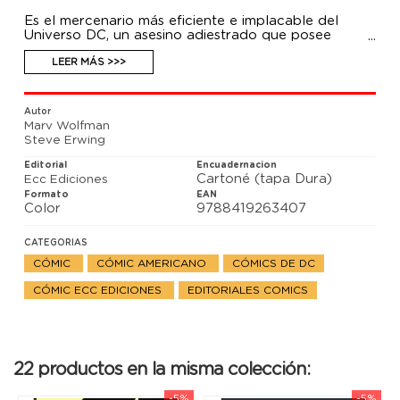
Es el mercenario más eficiente e implacable del
Universo DC, un asesino adiestrado que posee
habilidades sobrehumanas que han causado
estragos entre los Jóvenes Titanes. Se llama Slade
LEER MÁS >>>
Wilson, alias Deathstroke el Exterminador. Y en
Ciudad de asesinos se enfrenta a los retos más
complicados de su carrera cuando el Destructor, su
Autor
hijo, regresa de la tumba dispuesto a vengarse y...
Marv Wolfman
¡cuando termina enfrentándose a Batman durante
Steve Erwing
una misión en Gotham City!
Editorial
Encuadernacion
Cartoné (tapa Dura)
Ecc Ediciones
Formato
EAN
Color
9788419263407
CATEGORIAS
CÓMIC
CÓMIC AMERICANO
CÓMICS DE DC
CÓMIC ECC EDICIONES
EDITORIALES COMICS
22 productos en la misma colección:
-5%
-5%