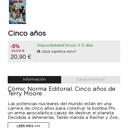
Cinco años
-5%
Disponibilidad:Stock 3-5 días
22,00 €
¿Qué significa esto?
20,90 €
Información
Características
Cómic Norma Editorial. Cinco años de
Terry Moore
Las potencias nucleares del mundo están en una
carrera de cinco años para construir la bomba Phi,
un arma apocalíptica capaz de destruir el planeta.
Decidida a detenerlas, Tambi manda a Rachel y Zoe
a Moscú para encontrar y reclutar a su mejor físico.
Sin embargo, la misión se verá en peligro y Tambi no
LEER MÁS >>>