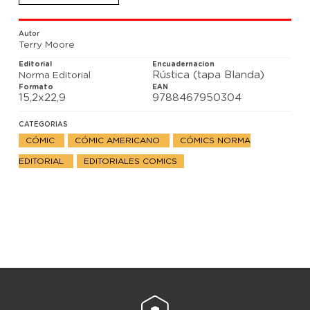
tendrá más remedio que recurrir a Katchoo y
convencerla de que abandone a Francine y a las
niñas para un último trabajo como chica Parker.
Autor
Terry Moore
Editorial
Encuadernacion
Rústica (tapa Blanda)
Norma Editorial
Formato
EAN
15,2x22,9
9788467950304
CATEGORIAS
CÓMIC
CÓMIC AMERICANO
CÓMICS NORMA
EDITORIAL
EDITORIALES COMICS