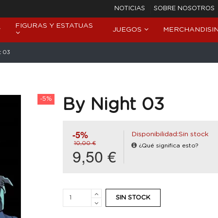
NOTICIAS
SOBRE NOSOTROS
FIGURAS Y ESTATUAS
JUEGOS
MERCHANDISI
t 03
-5%
By Night 03
-5%
Disponibilidad:Sin stock
10,00 €
¿Qué significa esto?
9,50 €
SIN STOCK