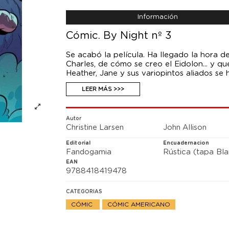
Información
Cómic. By Night nº 3
Se acabó la película. Ha llegado la hora de
Charles, de cómo se creo el Eidolon... y qu
Heather, Jane y sus variopintos aliados se 
tendrán que tomar decisiones que cambiará
LEER MÁS >>>
literalmente, en la cara, haciendo que no ex
Autor
Christine Larsen
John Allison
Editorial
Encuadernacion
Fandogamia
Rústica (tapa Bl
EAN
9788418419478
CATEGORIAS
CÓMIC
CÓMIC AMERICANO