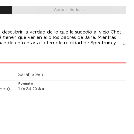
Características
 descubrir la verdad de lo que le sucedió al viejo Chet
é tienen que ver en ello los padres de Jane. Mientras
han de enfrentar a la terrible realidad de Spectrum y
n para siempre su futuro. O todo les explotará,
ista futuro alguno. Sin presión, vaya.
Sarah Stern
Formato
anda)
17x24 Color