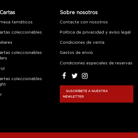
Cartas
Sobre nosotros
 mesa temáticos
Contacte con nosotros
artas coleccionables
Política de privacidad y aviso legal
liares
Condiciones de venta
artas coleccionables
Gastos de envío
ders
Condiciones especiales de reservas
rol
artas coleccionables
ght
SUSCRÍBETE A NUESTRA
r
NEWLETTER