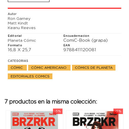
recuerdos de B… y descubre sus muchas vidas de
violencia y tragedia, así como una decisión vital que
B tomó en la Antigua Mesopotamia. Pero… ¿Diana
Autor
quiere ayudarle o tiene otros motivos?
Ron Garney
Matt Kindt
Keanu Reeves
Editorial
Encuadernacion
ComiC-Book (grapa)
Planeta Cómic
Formato
EAN
16,8 X 25,7
9788411120081
CATEGORIAS
CÓMIC
CÓMIC AMERICANO
CÓMICS DE PLANETA
EDITORIALES COMICS
7 productos en la misma colección:
-5%
-5%