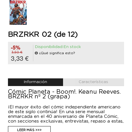
BRZRKR 02 (de 12)
-5%
Disponibilidad:En stock
3,50 €
¿Qué significa esto?
3,33 €
Información
Características
Cómic Planeta - Boom!. Keanu Reeves.
BRZRKR nº 2 (grapa)
¡El mayor éxito del cómic independiente americano
de este siglo continúa! En una serie mensual
enmarcada en el 40 aniversario de Planeta Cómic,
con secciones exclusivas, entrevistas, repaso a estas
décadas y contenido extra. En este número, la
doctora Diana Ahuja intenta desbloquear los
LEER MÁS >>>