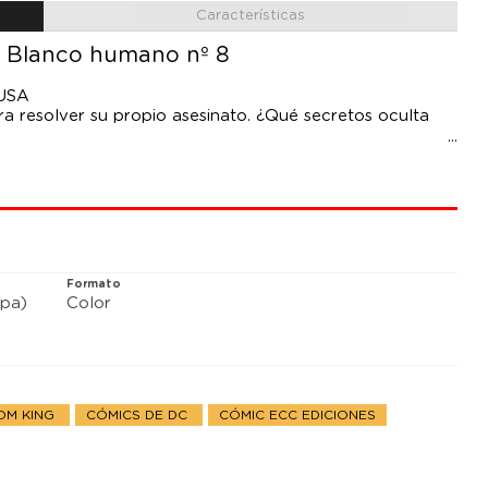
Características
. Blanco humano nº 8
 USA
a resolver su propio asesinato. ¿Qué secretos oculta
Formato
pa)
Color
OM KING
CÓMICS DE DC
CÓMIC ECC EDICIONES