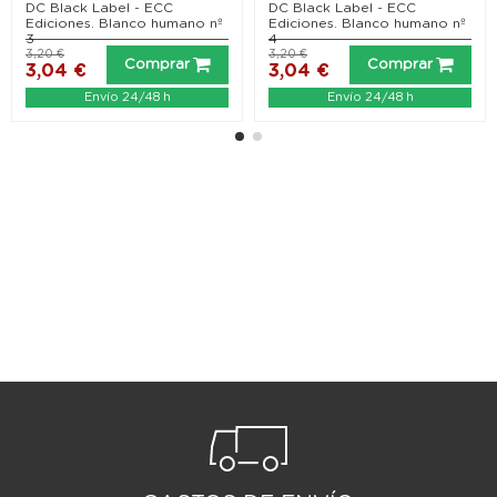
DC Black Label - ECC
DC Black Label - ECC
Ediciones. Blanco humano nº
Ediciones. Blanco humano nº
3
4
3,20 €
3,20 €
Comprar
Comprar
3,04 €
3,04 €
Envío 24/48 h
Envío 24/48 h