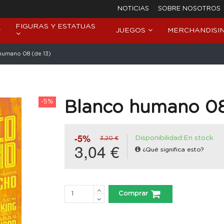
NOTICIAS
SOBRE NOSOTROS
FIGURAS Y ESTATUAS
JUEGOS
MERCHANDISI
humano 08 (de 13)
-5%
Blanco humano 08
-5%
Disponibilidad:En stock
3,20 €
3,04 €
¿Qué significa esto?
Comprar