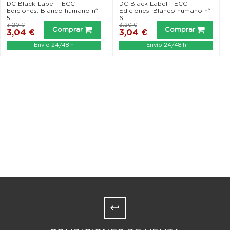
DC Black Label - ECC
DC Black Label - ECC
Ediciones. Blanco humano nº
Ediciones. Blanco humano nº
5
6.
3,20 €
3,20 €
Comprar
Comprar
3,04 €
3,04 €
Envío 24/48 h
Envío 24/48 h