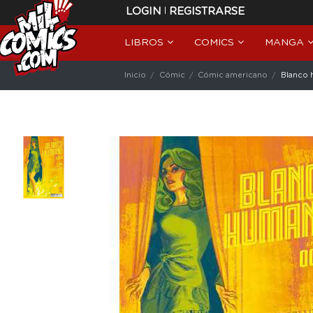
|
LOGIN
REGISTRARSE
LIBROS
COMICS
MANGA
Inicio
Cómic
Cómic americano
Blanco 