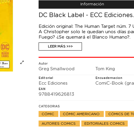
Información
DC Black Label - ECC Ediciones
Edición original: The Human Target núm. 7
A Christopher solo le quedan unos días par
Fuego? ¿Se quemará el Blanco Humano?.
LEER MÁS >>>
Autor
Greg Smallwood
Tom King
Editorial
Encuadernacion
Ecc Ediciones
ComiC-Book (gra
EAN
9788419626813
CATEGORIAS
CÓMIC
CÓMIC AMERICANO
CÓMICS DE T
AUTORES COMICS
EDITORIALES COMICS