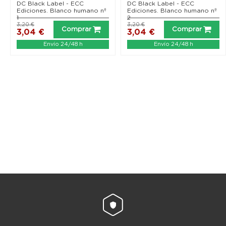
DC Black Label - ECC
DC Black Label - ECC
Ediciones. Blanco humano nº
Ediciones. Blanco humano nº
1
2
3,20 €
3,20 €
Comprar
Comprar
3,04 €
3,04 €
Envío 24/48 h
Envío 24/48 h