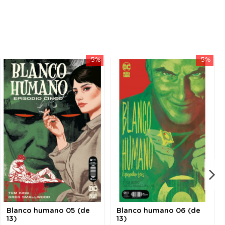
-5%
-5%
Blanco humano 05 (de
Blanco humano 06 (de
13)
13)