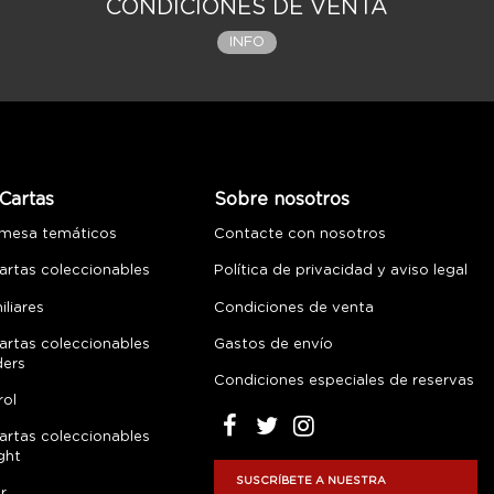
CONDICIONES DE VENTA
INFO
Cartas
Sobre nosotros
 mesa temáticos
Contacte con nosotros
artas coleccionables
Política de privacidad y aviso legal
liares
Condiciones de venta
artas coleccionables
Gastos de envío
ders
Condiciones especiales de reservas
rol
artas coleccionables
ght
SUSCRÍBETE A NUESTRA
r