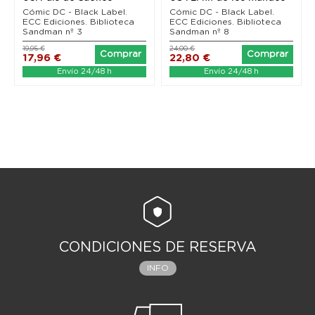
(segunda edición)
(Nueva...
Cómic DC - Black Label.
Cómic DC - Black Label.
ECC Ediciones. Biblioteca
ECC Ediciones. Biblioteca
Sandman nº 3
Sandman nº 8
19,95 €
24,00 €
Comprar
Comprar
17,96 €
22,80 €
Envío 24/48 h
Envío 24/48 h
CONDICIONES DE RESERVA
INFO