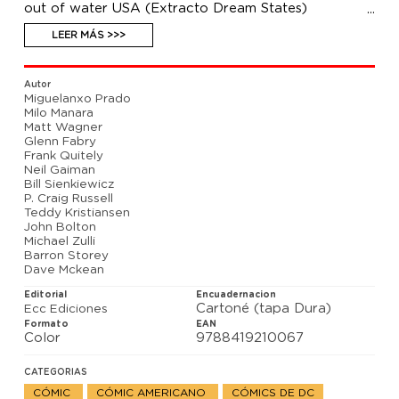
out of water USA (Extracto Dream States)
Sueño, Muerte, Deseo, Destino, Delirio, Destrucción y
Desesperación. En este regreso al reino del Sueño, la
LEER MÁS >>>
familia de los Eternos protagoniza relatos
cautivadores, agridulces, eróticos, pesadillescos y
provocativos, conformando un auténtico catálogo
Autor
de maravillas y prodigios. Noches eternas (The
Miguelanxo Prado
Sandman: Endless Nights USA) contiene la antología
Milo Manara
ganadora del premio Bram Stoker 2003 a la mejor
Matt Wagner
narración ilustrada, así como el especial Sandman
Glenn Fabry
Midnight Theatre y las historias cortas Las flores del
Frank Quitely
amor, Cómo se conocieron a si mismos, La última
Neil Gaiman
historia de Sandman y Un pez fuera del agua.
Bill Sienkiewicz
P. Craig Russell
Teddy Kristiansen
John Bolton
Michael Zulli
Barron Storey
Dave Mckean
Editorial
Encuadernacion
Cartoné (tapa Dura)
Ecc Ediciones
Formato
EAN
Color
9788419210067
CATEGORIAS
CÓMIC
CÓMIC AMERICANO
CÓMICS DE DC