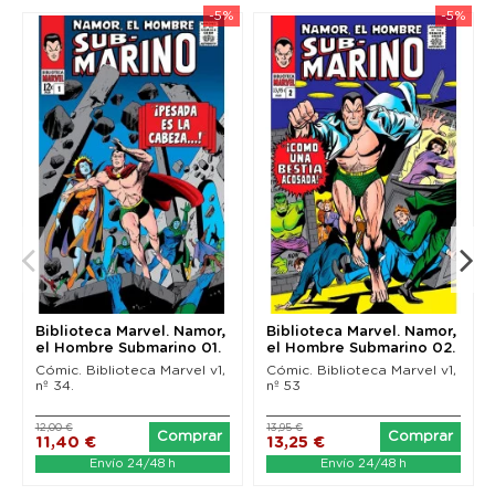
-5%
-5%
Biblioteca Marvel. Namor,
Biblioteca Marvel. Namor,
el Hombre Submarino 01.
el Hombre Submarino 02.
1965-66
1966-67
Cómic. Biblioteca Marvel v1,
Cómic. Biblioteca Marvel v1,
nº 34.
nº 53
12,00 €
13,95 €
Comprar
Comprar
11,40 €
13,25 €
Envío 24/48 h
Envío 24/48 h