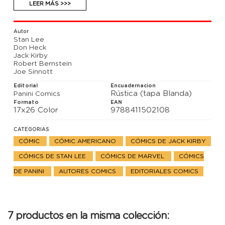
gran cantidad de extras. Con las primeras
LEER MÁS >>>
apariciones de Thor, Donald Blake, Jane Foster, Loki,
Heimdall, Jane Foster, Odín, Balder, los Gigantes de
Hielo y mucho más. Biblioteca Marvel, como siempre
Autor
y mejor que nunca! No puedes perderte esta edición
Stan Lee
histórica!
Don Heck
Jack Kirby
Robert Bernstein
Joe Sinnott
Editorial
Encuadernacion
Rústica (tapa Blanda)
Panini Comics
Formato
EAN
17x26 Color
9788411502108
CATEGORIAS
CÓMIC
CÓMIC AMERICANO
CÓMICS DE JACK KIRBY
CÓMICS DE STAN LEE
CÓMICS DE MARVEL
CÓMICS
DE PANINI
AUTORES COMICS
EDITORIALES COMICS
7 productos en la misma colección: