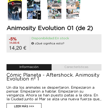
Animosity Evolution 01 (de 2)
-5%
Disponibilidad:En stock
14,95 €
¿Qué significa esto?
14,20 €
Información
Características
Cómic Planeta - Aftershock. Animosity
Evolution nº 1
Un día los animales se despertaron. Empezaron a
pensar. Empezaron a hablar. Empezaron su
venganza. Ahora se han puesto patas a la obra. En
la Ciudad junto al Mar se alza una nueva fuerza que
está fundando su propio reino animal. La enigmática
loba Wintermute ha tomado el control de la ciudad
LEER MÁS >>>