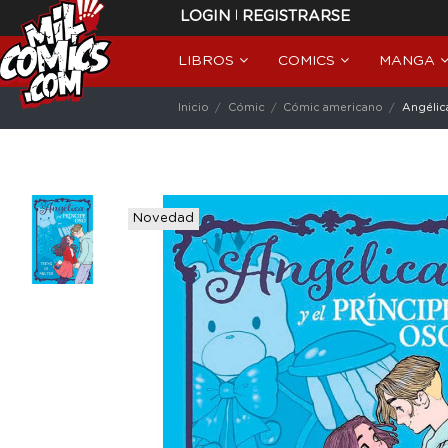
|
LOGIN
REGISTRARSE
LIBROS
COMICS
MANGA
Inicio
Cómic
Cómic americano
Angélica
Novedad