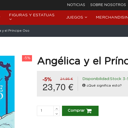
NOTICIAS
SOBRE NOSOTROS
FIGURAS Y ESTATUAS
JUEGOS
MERCHANDISI
 y el Príncipe Oso
-5%
Angélica y el Prín
-5%
Disponibilidad:Stock 3-
24,95 €
23,70 €
¿Qué significa esto?
Comprar