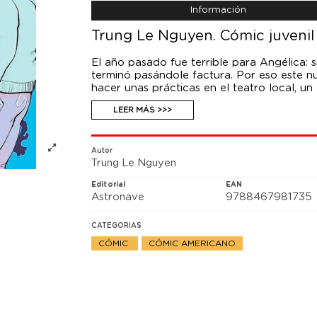
Información
Trung Le Nguyen. Cómic juvenil
El año pasado fue terrible para Angélica:
terminó pasándole factura. Por eso este nu
hacer unas prácticas en el teatro local, u
vida. Además, un montón de gente maravillo
LEER MÁS >>>
Un oso, sí. Per el Oso es es la mascota del
más comprendida. Bueno, al menos quienqui
peores momentos, Angélica encontró consu
ahora no dejan de hablar, aunque ella esp
Autor
Trung Le Nguyen
prácticas y conozca a todo el personal del
claro. Porque el misterioso desconocido que
Editorial
EAN
pérdidas que ha sufrido, y siempre tiene 
Astronave
9788467981735
antes y no pueda sentir las cosas que está
CATEGORIAS
Una novela gráfica sobre el duelo, la amis
mágico.
CÓMIC
CÓMIC AMERICANO