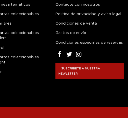
 mesa temáticos
Contacte con nosotros
artas coleccionables
Política de privacidad y aviso legal
liares
Condiciones de venta
artas coleccionables
Gastos de envío
ders
Condiciones especiales de reservas
rol
artas coleccionables
ght
SUSCRÍBETE A NUESTRA
r
NEWLETTER