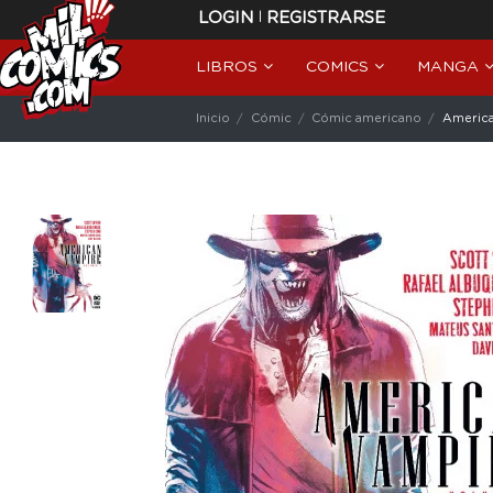
|
LOGIN
REGISTRARSE
LIBROS
COMICS
MANGA
Inicio
Cómic
Cómic americano
America