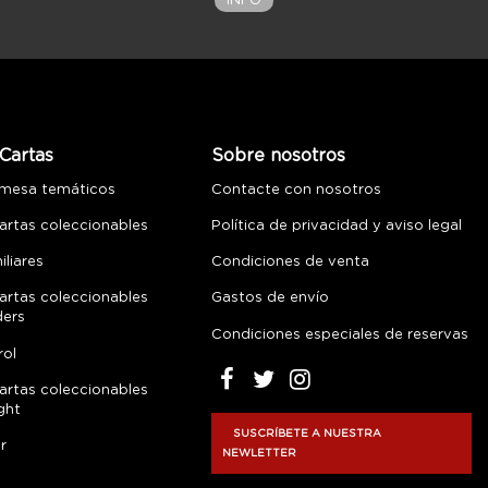
INFO
Cartas
Sobre nosotros
 mesa temáticos
Contacte con nosotros
artas coleccionables
Política de privacidad y aviso legal
liares
Condiciones de venta
artas coleccionables
Gastos de envío
ders
Condiciones especiales de reservas
rol
artas coleccionables
ght
SUSCRÍBETE A NUESTRA
r
NEWLETTER