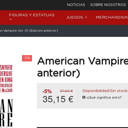
NOTICIAS
SOBRE NOSOTROS
FIGURAS Y ESTATUAS
JUEGOS
MERCHANDISI
n Vampire Vol. 01 (Edición anterior)
-5%
American Vampire 
anterior)
-5%
Disponibilidad:Sin stock
37,00 €
35,15 €
¿Qué significa esto?