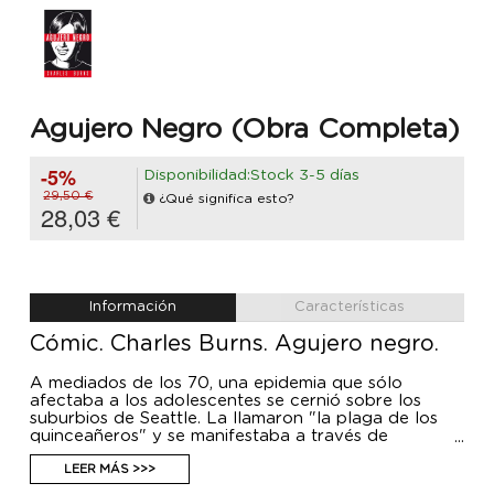
Agujero Negro (Obra Completa)
-5%
Disponibilidad:Stock 3-5 días
29,50 €
¿Qué significa esto?
28,03 €
Información
Características
Cómic. Charles Burns. Agujero negro.
A mediados de los 70, una epidemia que sólo
afectaba a los adolescentes se cernió sobre los
suburbios de Seattle. La llamaron "la plaga de los
quinceañeros" y se manifestaba a través de
síntomas de lo más impredecible. Para algunos no
fue demasiado dramático: apenas unos bultos, tal
LEER MÁS >>>
vez un sarpullido. Otros, en cambio, se convirtieron