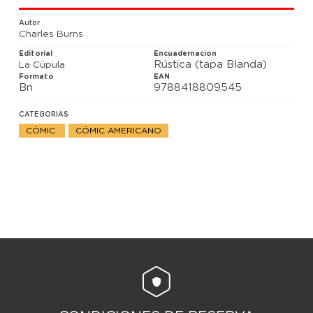
en monstruos. Y no eran sólo síntomas pasajeros.
Una vez contraías la infección, quedabas convertido
Autor
en aquello para siempre.
Charles Burns
Edición revisada y remasterizada
Editorial
Encuadernacion
Rústica (tapa Blanda)
La Cúpula
Formato
EAN
Bn
9788418809545
CATEGORIAS
CÓMIC
CÓMIC AMERICANO