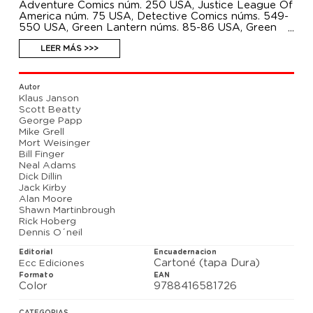
Adventure Comics núm. 250 USA, Justice League Of
America núm. 75 USA, Detective Comics núms. 549-
550 USA, Green Lantern núms. 85-86 USA, Green
Arrow núm. 75 USA, Green Arrow núm. 33 USA
Mort Weisinger, Bill Finger, Denny O'Neil, Alan
LEER MÁS >>>
Moore, Mike Grell, Jack Kirby, Dick Dillin, Klaus
Janson, Neal Adams… auténticas leyendas del
noveno arte por cuyas manos pasó el carismático
Autor
Green Arrow. Con este tomo rendimos tributo a sus
Klaus Janson
75 años de vida, recordando historias inolvidables
Scott Beatty
idóneas para celebrar tan señalado acontecimiento.
George Papp
GUIÓN: Alan Moore, Bill Finger, Dennis O´Neil, Mike
Mike Grell
Grell, Mort Weisinger, Scott Beatty
Mort Weisinger
DIBUJO: Dick Dillin, George Papp, Jack Kirby, Klaus
Bill Finger
Janson, Neal Adams, Rick Hoberg, Shawn
Neal Adams
Martinbrough
Dick Dillin
Jack Kirby
Alan Moore
Shawn Martinbrough
Rick Hoberg
Dennis O´neil
Editorial
Encuadernacion
Cartoné (tapa Dura)
Ecc Ediciones
Formato
EAN
Color
9788416581726