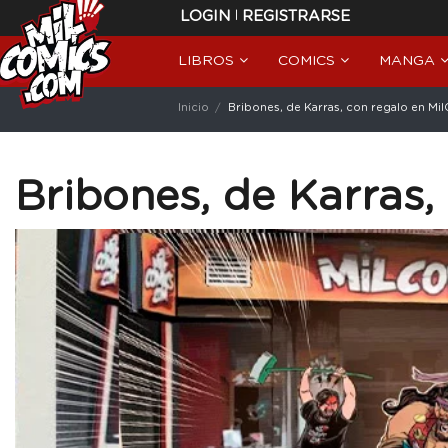
|
LOGIN
REGISTRARSE
LIBROS
COMICS
MANGA
Inicio
Bribones, de Karras, con regalo en Mi
Bribones, de Karras,