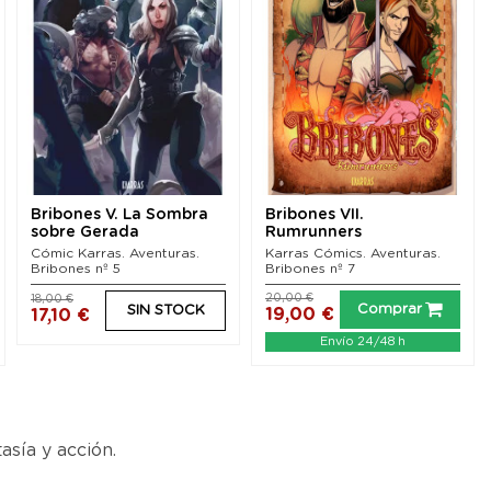
Bribones V. La Sombra
Bribones VII.
sobre Gerada
Rumrunners
Cómic Karras. Aventuras.
Karras Cómics. Aventuras.
Bribones nº 5
Bribones nº 7
20,00 €
18,00 €
Comprar
SIN STOCK
19,00 €
17,10 €
Envío 24/48 h
asía y acción.