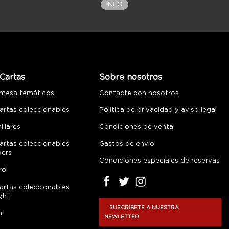
INFO
Cartas
Sobre nosotros
 mesa temáticos
Contacte con nosotros
artas coleccionables
Política de privacidad y aviso legal
liares
Condiciones de venta
artas coleccionables
Gastos de envío
ders
Condiciones especiales de reservas
rol
artas coleccionables
ght
SUSCRÍBETE A NUESTRA
r
NEWLETTER