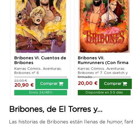
Bribones VI. Cuentos de
Bribones VII.
Bribones
Rumrunners (Con firma
y Sketch de Chema de
Karras Cómics. Aventuras.
Karras Cómics. Aventuras.
la...
Bribones nº 6
Bribones nº 7. Con sketch y
firmado...
22,00 €
20,00 €
Comprar
Comprar
20,90 €
Envío 24/48 h
Disponible en 3-5 días
Bribones, de El Torres y...
Las historias de Bribones están llenas de humor, fant