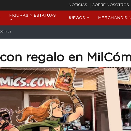
NOTICIAS
SOBRE NOSOTROS
FIGURAS Y ESTATUAS
JUEGOS
MERCHANDISI
lCómics
 con regalo en MilCóm